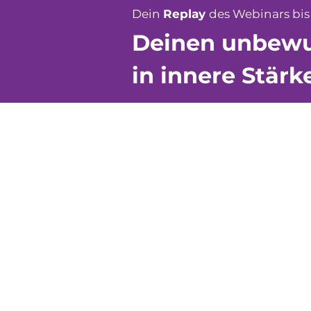
Dein
Replay
des Webinars bis 
Deinen unbewus
in innere Stär