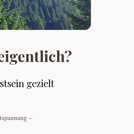
eigentlich?
tsein gezielt
ntspannung –